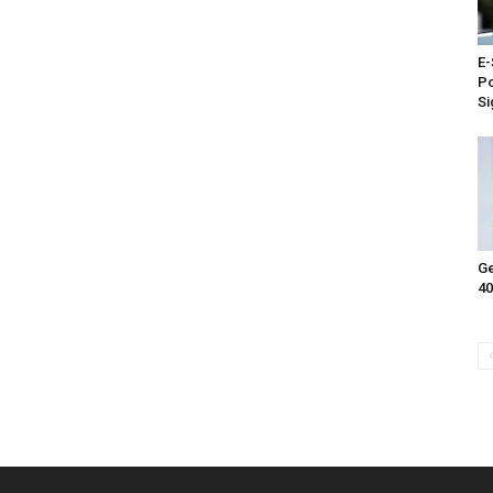
E-
Po
Si
Ge
40