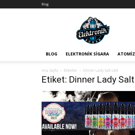
Blog
BuharEx
Vape
Bilgi
BLOG
ELEKTRONIK SIGARA
ATOMIZ
Ana Sayfa
Etiketler
Dinner Lady Salt Likit
Etiket: Dinner Lady Salt 