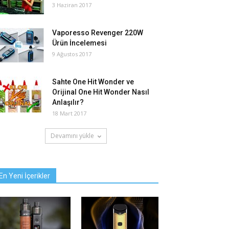
3 Haziran 2017
Vaporesso Revenger 220W
Ürün İncelemesi
9 Ağustos 2017
Sahte One Hit Wonder ve
Orijinal One Hit Wonder Nasıl
Anlaşılır?
18 Mart 2017
Devamını yükle
En Yeni İçerikler