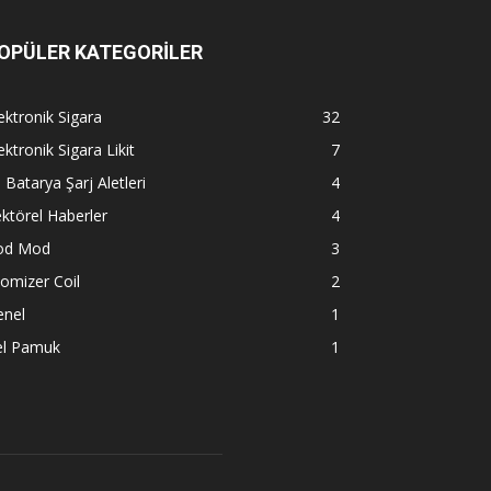
OPÜLER KATEGORİLER
ektronik Sigara
32
ektronik Sigara Likit
7
l Batarya Şarj Aletleri
4
ktörel Haberler
4
od Mod
3
omizer Coil
2
enel
1
el Pamuk
1