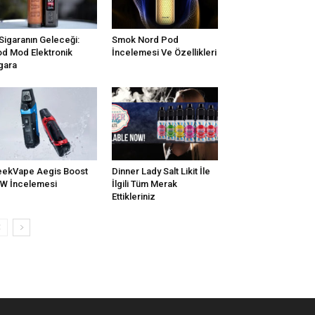
Sigaranın Geleceği:
Smok Nord Pod
d Mod Elektronik
İncelemesi Ve Özellikleri
gara
ekVape Aegis Boost
Dinner Lady Salt Likit İle
W İncelemesi
İlgili Tüm Merak
Ettikleriniz