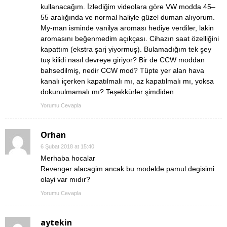
kullanacağım. İzlediğim videolara göre VW modda 45–
55 aralığında ve normal haliyle güzel duman alıyorum.
My-man isminde vanilya aroması hediye verdiler, lakin
aromasını beğenmedim açıkçası. Cihazın saat özelliğini
kapattım (ekstra şarj yiyormuş). Bulamadığım tek şey
tuş kilidi nasıl devreye giriyor? Bir de CCW moddan
bahsedilmiş, nedir CCW mod? Tüpte yer alan hava
kanalı içerken kapatılmalı mı, az kapatılmalı mı, yoksa
dokunulmamalı mı? Teşekkürler şimdiden
Yorumu Cevapla
Orhan
6 Şubat 2018 at 15:40
Merhaba hocalar
Revenger alacagim ancak bu modelde pamul degisimi
olayi var mıdır?
Yorumu Cevapla
aytekin