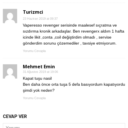
Turizmci
23 Haziran 2019 at 09:37
Vaperesso revenger serisinde maalesef sıçratma ve
sızdırma kronik arkadaşlar. Ben revengerx aldım 1 hafta
icinde likit ,conta ,coil değiştirdim olmadı , servise
gönderdim sorunu çözemediler , tavsiye etmiyorum.
Yorumu Cevapla
Mehmet Emin
31 Ağustos 2019 at 19:06
Kapat tuşu nasil
Ben daha önce orta tuşa 5 defa basıyordum kapatıyordu
şimdi yok neden?
Yorumu Cevapla
CEVAP VER