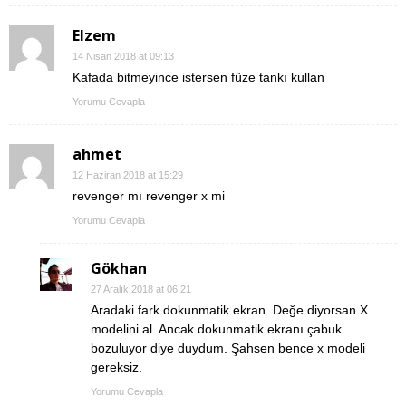
Elzem
14 Nisan 2018 at 09:13
Kafada bitmeyince istersen füze tankı kullan
Yorumu Cevapla
ahmet
12 Haziran 2018 at 15:29
revenger mı revenger x mi
Yorumu Cevapla
Gökhan
27 Aralık 2018 at 06:21
Aradaki fark dokunmatik ekran. Değe diyorsan X
modelini al. Ancak dokunmatik ekranı çabuk
bozuluyor diye duydum. Şahsen bence x modeli
gereksiz.
Yorumu Cevapla