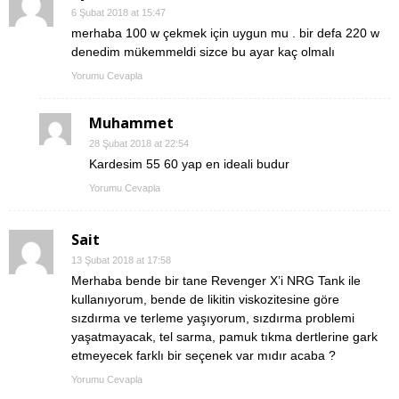
6 Şubat 2018 at 15:47
merhaba 100 w çekmek için uygun mu . bir defa 220 w
denedim mükemmeldi sizce bu ayar kaç olmalı
Yorumu Cevapla
Muhammet
28 Şubat 2018 at 22:54
Kardesim 55 60 yap en ideali budur
Yorumu Cevapla
Sait
13 Şubat 2018 at 17:58
Merhaba bende bir tane Revenger X’i NRG Tank ile
kullanıyorum, bende de likitin viskozitesine göre
sızdırma ve terleme yaşıyorum, sızdırma problemi
yaşatmayacak, tel sarma, pamuk tıkma dertlerine gark
etmeyecek farklı bir seçenek var mıdır acaba ?
Yorumu Cevapla