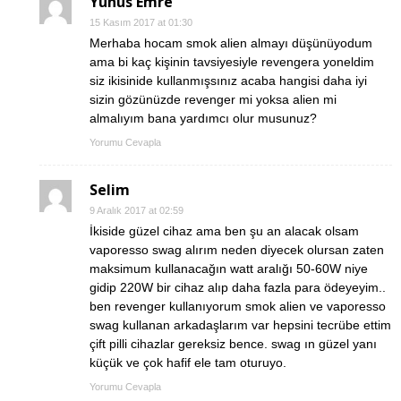
Yunus Emre
15 Kasım 2017 at 01:30
Merhaba hocam smok alien almayı düşünüyodum
ama bi kaç kişinin tavsiyesiyle revengera yoneldim
siz ikisinide kullanmışsınız acaba hangisi daha iyi
sizin gözünüzde revenger mi yoksa alien mi
almalıyım bana yardımcı olur musunuz?
Yorumu Cevapla
Selim
9 Aralık 2017 at 02:59
İkiside güzel cihaz ama ben şu an alacak olsam
vaporesso swag alırım neden diyecek olursan zaten
maksimum kullanacağın watt aralığı 50-60W niye
gidip 220W bir cihaz alıp daha fazla para ödeyeyim..
ben revenger kullanıyorum smok alien ve vaporesso
swag kullanan arkadaşlarım var hepsini tecrübe ettim
çift pilli cihazlar gereksiz bence. swag ın güzel yanı
küçük ve çok hafif ele tam oturuyo.
Yorumu Cevapla