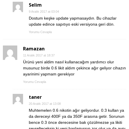
Selim
9 Aralık 2017 at 03:04
Dostum keşke update yapmasaydın. Bu cihazlar
update edince sapıtıyo eski versiyona geri dön.
Yorumu Cevapla
Ramazan
11 Aralık 2017 at 18:37
Ürünü yeni aldim nasıl kullanacağım yardımcı olur
musunuz birde 0.6 likit aldım çekince ağır geliyor cihazın
ayarinimi yapmam gerekiyor
Yorumu Cevapla
taner
20 Aralık 2017 at 13:08
Muhtemelen 0.6 nikotin ağır geliyordur. 0.3 kullan ya
da dereceyi 400F ya da 350F arasına getir. Sorunun
bence 0.3 önce derecesine bak çözülmezse ya likiti
seyrelteceksin ki yeni başlamışsın zor olur ya da aynı