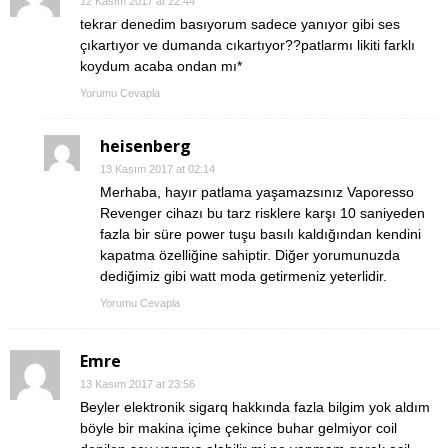
12 Kasım 2017 at 22:44
tekrar denedim basıyorum sadece yanıyor gibi ses
çıkartıyor ve dumanda cıkartıyor??patlarmı likiti farklı
koydum acaba ondan mı*
Yorumu Cevapla
heisenberg
13 Kasım 2017 at 02:14
Merhaba, hayır patlama yaşamazsınız Vaporesso
Revenger cihazı bu tarz risklere karşı 10 saniyeden
fazla bir süre power tuşu basılı kaldığından kendini
kapatma özelliğine sahiptir. Diğer yorumunuzda
dediğimiz gibi watt moda getirmeniz yeterlidir.
Yorumu Cevapla
Emre
13 Kasım 2017 at 23:56
Beyler elektronik sigarq hakkında fazla bilgim yok aldım
böyle bir makina içime çekince buhar gelmiyor coil