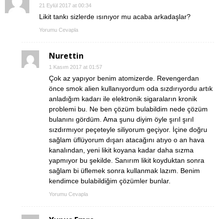
21 Eylül 2017 at 00:34
Likit tankı sizlerde ısınıyor mu acaba arkadaşlar?
Yorumu Cevapla
Nurettin
1 Kasım 2017 at 01:57
Çok az yapıyor benim atomizerde. Revengerdan
önce smok alien kullanıyordum oda sızdırıyordu artık
anladığım kadarı ile elektronik sigaraların kronik
problemi bu. Ne ben çözüm bulabildim nede çözüm
bulanını gördüm. Ama şunu diyim öyle şırıl şırıl
sızdırmıyor peçeteyle siliyorum geçiyor. İçine doğru
sağlam üflüyorum dışarı atacağını atıyo o an hava
kanalından, yeni likit koyana kadar daha sızma
yapmıyor bu şekilde. Sanırım likit koyduktan sonra
sağlam bi üflemek sonra kullanmak lazım. Benim
kendimce bulabildiğim çözümler bunlar.
Yorumu Cevapla