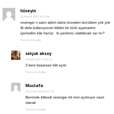
hüseyin
28 Kasım 2017 at 12:06
revenger x satın aldım daha önceden tecrübem yok yok
ilk defa kullanıyorum kilidini bir türlü açamadım
içemedim bile henüz . bi yardımcı olabilecek var mı?
Yorumu Cevapla
selçuk aksoy
2 Aralık 2017 at 01:22
3 kere basarsan kilit açılır
Yorumu Cevapla
Mustafa
18 Ocak 2018 at 21:19
Benimde kitlendi revenger kit mini açılmıyor nasıl
olacak
Yorumu Cevapla