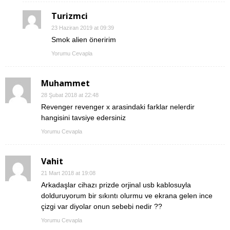
Turizmci
23 Haziran 2019 at 09:39
Smok alien öneririm
Yorumu Cevapla
Muhammet
28 Şubat 2018 at 22:48
Revenger revenger x arasindaki farklar nelerdir
hangisini tavsiye edersiniz
Yorumu Cevapla
Vahit
21 Mart 2018 at 19:08
Arkadaşlar cihazı prizde orjinal usb kablosuyla
dolduruyorum bir sıkıntı olurmu ve ekrana gelen ince
çizgi var diyolar onun sebebi nedir ??
Yorumu Cevapla