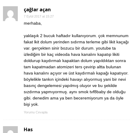
çağlar açan
7 Eylül 2017 at 15:27
merhaba,
yaklaşık 2 bucuk haftadır kullanıyorum. çok memnunum
fakat lkit dolum yerinden sıdırma terleme gibi likit kaçağı
var. gerçekten sinir bozucu bir durum. youtube ta
izlediğim bir kaç videoda hava kanalını kapatıp likiti
doldurup kaydırmalı kapaktan dolum yapıldıktan sonra
tam kapatmadan atomizeri ters çevirip altta bulunan
hava kanalını açıyor ve üst kaydırmalı kapağı kapatıyor.
böylelikle tankın içindeki havayı alıyormuş yani bir nevi
basınç dengelemesi yapılmış oluyor ve bu şekilde
sızdırma yapmıyormuş. aynı smok tvf8baby de olduğu
gibi. denedim ama ya ben beceremiyorum ya da öyle
bişi yok.
Yorumu Cevapla
Has