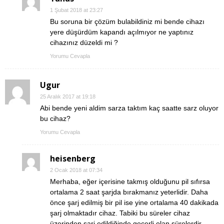
1 Şubat 2018 at 23:27
Bu soruna bir çözüm bulabildiniz mi bende cihazı
yere düşürdüm kapandı açılmıyor ne yaptınız
cihazınız düzeldi mi ?
Yorumu Cevapla
Ugur
25 Aralık 2017 at 19:18
Abi bende yeni aldim sarza taktım kaç saatte sarz oluyor
bu cihaz?
Yorumu Cevapla
heisenberg
2 Ocak 2018 at 07:34
Merhaba, eğer içerisine takmış olduğunu pil sıfırsa
ortalama 2 saat şarjda bırakmanız yeterlidir. Daha
önce şarj edilmiş bir pil ise yine ortalama 40 dakikada
şarj olmaktadır cihaz. Tabiki bu süreler cihaz
üzerinden şarj edildiğinde geçerli olan sürelerdir,