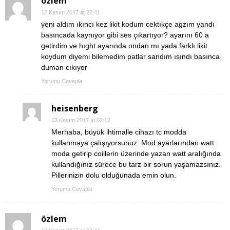
özlem
12 Kasım 2017 at 22:41
yeni aldım ıkıncı kez likit kodum cektıkçe agzım yandı
basıncada kaynıyor gibi ses çıkartıyor? ayarını 60 a
getirdim ve hıght ayarında ondan mı yada farklı likit
koydum diyemi bilemedim patlar sandım ısındı basınca
duman cıkıyor
Yorumu Cevapla
heisenberg
13 Kasım 2017 at 02:12
Merhaba, büyük ihtimalle cihazı tc modda
kullanmaya çalışıyorsunuz. Mod ayarlarından watt
moda getirip coillerin üzerinde yazan watt aralığında
kullandığınız sürece bu tarz bir sorun yaşamazsınız.
Pillerinizin dolu olduğunada emin olun.
Yorumu Cevapla
özlem