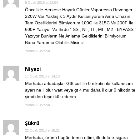
9 Ocak 2018 at 02:04
Öncelikle Herkese Hayırlı Günler Vaporesso Revenger
220W Var Yaklaşık 3 Aydır Kullanıyorum Ama Cihazın
Tam Özelliklerini Bilmiyorum 100C ile 315C Ve 200F İle
600F Yaziyor Ve Birde ” SS , NI , TI , MI , M2 , BYPASS ”
Yazıyor Bunların Ne Anlama Geldiklerini Bilmiyorum
Bana Yardımcı Olabilir Misiniz
Yorumu Cevapla
Niyazi
17 Ocak 2018 at 14:18
Merhaba arkadaşlar Gt8 coil ile 0 nikotin ile kullanıcam
ayarı ne ii olur watt veya gt 4 mu daha ii olur 0 nikotin te
şimdiden teşekkür ederim.
Yorumu Cevapla
Şükrü
22 Ocak 2018 at 16:21
Merhaba, ürünü bugün temin ettim, ilk defa e-sigara