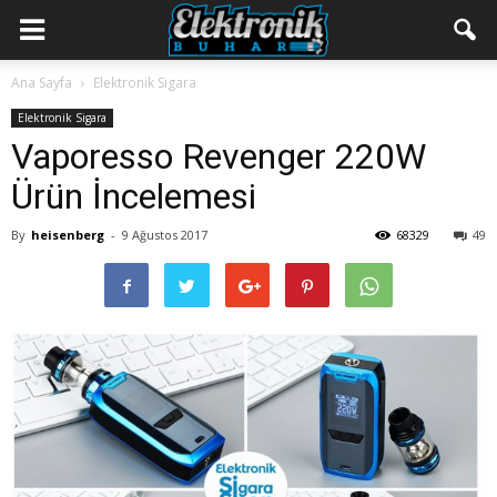
Ana Sayfa
Elektronik Sigara
Elektronik Sigara
Vaporesso Revenger 220W
Ürün İncelemesi
By
heisenberg
-
9 Ağustos 2017
68329
49