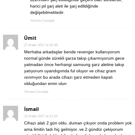
harici pil şarj aleti ile şarj edildiğinde
değişebilmektedir.
Yorumu Cevapla
Ümit
27 Aralık 2017 at 02:48
Merhaba arkadaşlar bende revenger kullanıyorum
normal günde sürekli şarza takıp çıkarmıyorum gece
yatmadan önce herhangi samsung şarz aletine takıp
yatıyorum uyandıgımda ful oluyor ve cihaz gram
ısınmıyor bu arada cihazı şarz etmeden kapalı
olduğundan emin olun
Yorumu Cevapla
İsmail
31 Aralık 2017 at 21:33
Cihazı alalı 2 gün oldu..duman çıkıyor onda problem yok
ama limitin tadı hiç gelmiyor..ve 2 gündür çekiyorum