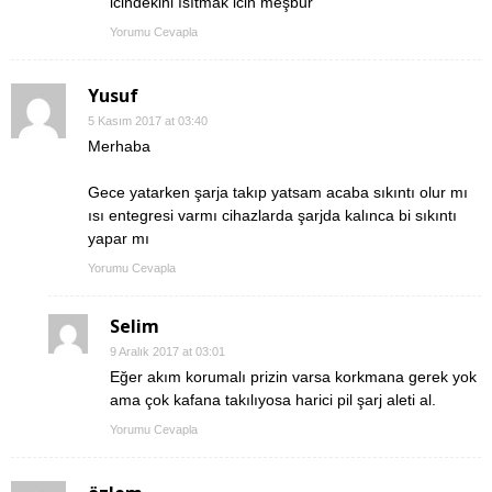
icindekini ısıtmak icin meşbur
Yorumu Cevapla
Yusuf
5 Kasım 2017 at 03:40
Merhaba
Gece yatarken şarja takıp yatsam acaba sıkıntı olur mı
ısı entegresi varmı cihazlarda şarjda kalınca bi sıkıntı
yapar mı
Yorumu Cevapla
Selim
9 Aralık 2017 at 03:01
Eğer akım korumalı prizin varsa korkmana gerek yok
ama çok kafana takılıyosa harici pil şarj aleti al.
Yorumu Cevapla