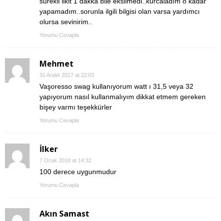
sürekli likit 1 dakka bile eksilmedi..kurcaladım o kadar
yapamadım..sorunla ilgili bilgisi olan varsa yardımcı
olursa sevinirim..
Yorumu Cevapla
Mehmet
31 Aralık 2017 at 22:03
Vaşoresso swag kullanıyorum watt ı 31,5 veya 32
yapıyorum nasıl kullanmalıyım dikkat etmem gereken
bişey varmı teşekkürler
Yorumu Cevapla
İlker
7 Ocak 2018 at 14:32
100 derece uygunmudur
Yorumu Cevapla
Akın Samast