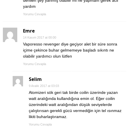
denilen şey yanmış olabilir mi ne yapmam gerek acil
yardım
Yorumu Cevapla
Emre
14 Kasım 2017 at 00:00
Vaporesso revenger diye geçiyor alet bir süre sonra
içime çekince buhar gelmemeye başladı sıkıntı ne
olabilir yardımcı olun lütfen
Yorumu Cevapla
Selim
9 Aralık 2017 at 03:03
Atomizeri sök geri tak birde coilin üzerinde yazan
watt aralığında kullandığına emin ol. Eğer coilin
üzerindeki watt aralığından düşük seviyelerde
çalıştırısan gerekli gücü vermediğin için tel ısınmaz
likiti buharlaştıramaz.
Yorumu Cevapla