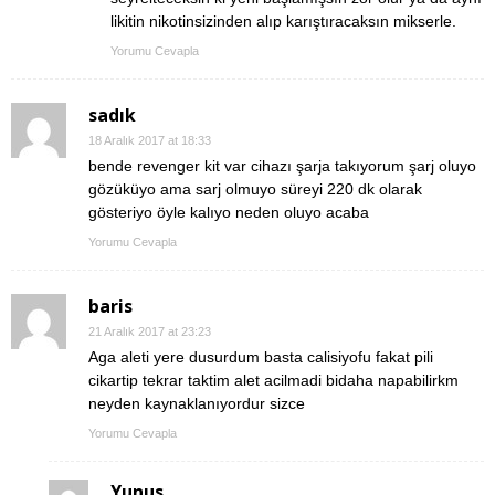
likitin nikotinsizinden alıp karıştıracaksın mikserle.
Yorumu Cevapla
sadık
18 Aralık 2017 at 18:33
bende revenger kit var cihazı şarja takıyorum şarj oluyo
gözüküyo ama sarj olmuyo süreyi 220 dk olarak
gösteriyo öyle kalıyo neden oluyo acaba
Yorumu Cevapla
baris
21 Aralık 2017 at 23:23
Aga aleti yere dusurdum basta calisiyofu fakat pili
cikartip tekrar taktim alet acilmadi bidaha napabilirkm
neyden kaynaklanıyordur sizce
Yorumu Cevapla
Yunus