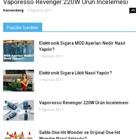
Vaporesso Revenger 220W Ürün İncelemesi
heisenberg
-
9 Ağustos 2017
49
Popüler İçerikler
Elektronik Sigara MOD Ayarları Nedir Nasıl
Yapılır?
1 Haziran 2017
Elektronik Sigara Likiti Nasıl Yapılır?
3 Haziran 2017
Vaporesso Revenger 220W Ürün İncelemesi
9 Ağustos 2017
Sahte One Hit Wonder ve Orijinal One Hit
Wonder Nasıl Anlaşılır?