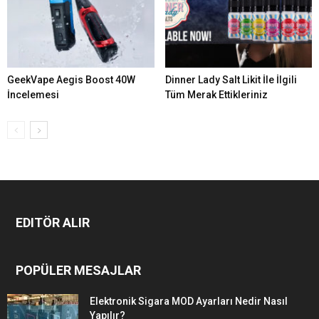
GeekVape Aegis Boost 40W
Dinner Lady Salt Likit İle İlgili
İncelemesi
Tüm Merak Ettikleriniz
EDITÖR ALIR
POPÜLER MESAJLAR
Elektronik Sigara MOD Ayarları Nedir Nasıl
Yapılır?