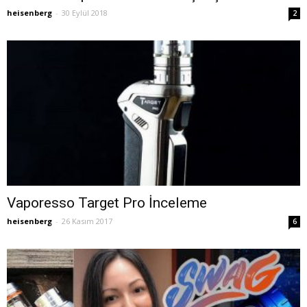
heisenberg
-
30 Eylül 2018
2
Vaporesso Target Pro İnceleme
heisenberg
-
26 Kasım 2017
6