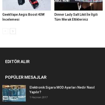
GeekVape Aegis Boost 40W
Dinner Lady Salt Likit İle İlgili
İncelemesi
Tüm Merak Ettikleriniz
EDITÖR ALIR
POPÜLER MESAJLAR
Elektronik Sigara MOD Ayarları Nedir Nasıl
Yapılır?
1 Haziran 2017