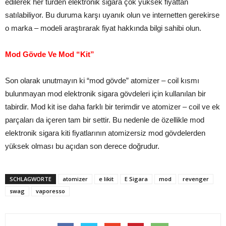
edilerek her türden elektronik sigara çok yüksek fiyattan
satılabiliyor. Bu duruma karşı uyanık olun ve internetten gerekirse
o marka – modeli araştırarak fiyat hakkında bilgi sahibi olun.
Mod Gövde Ve Mod “Kit”
Son olarak unutmayın ki “mod gövde” atomizer – coil kısmı
bulunmayan mod elektronik sigara gövdeleri için kullanılan bir
tabirdir. Mod kit ise daha farklı bir terimdir ve atomizer – coil ve ek
parçaları da içeren tam bir settir. Bu nedenle de özellikle mod
elektronik sigara kiti fiyatlarının atomizersiz mod gövdelerden
yüksek olması bu açıdan son derece doğrudur.
SCHLAGWORTE
atomizer
e likit
E Sigara
mod
revenger
swag
vaporesso