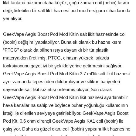
likit tankına nazaran daha küçük, çoğu zaman coil (bobin) kısmı
değiştirilebilen bir salt likit haznesi pod mod e-sigara cihazlarında
yer alıyor.
GeekVape Aegis Boost Pod Mod Kit’in salt likit haznesinde coil
(bobin) değişimi yapılabiliyor. Buna ek olarak bu hazne kısmı
“PTCG” olarak da bilinen ısıya dayanıklı bir tür plastik
materyalden üretilmiş. PTCG, cihazın yüksek ısılarda
fonksiyonunu gayet iyi bir şekilde yerine getirmesini sağlıyor.
GeekVape Aegis Boost Pod Mod Kit’in 3.7 ml’lik salt likit haznesi
aynı zamanda tepesinden dolduruluyor ve silikon bariyerleri
sayesinde salt likit sızıntısı önlenmiş oluyor. Son olarak
GeekVape Aegis Boost Pod Mod Kit’in likit haznesi ayarlanabilir
hava kanallarına sahip ve böylece buhar yoğunluğu kullanıcının
isteği ile dilenilen seviyeye getirilebiliyor. GeekVape Aegis Boost
Pod Kit, 0.6 ohm dirençli GeekVape Aegis KA1 coil (bobin) ile
çalışıyor. Daha da güzel olan, coil (bobin) yapısını likit haznesine