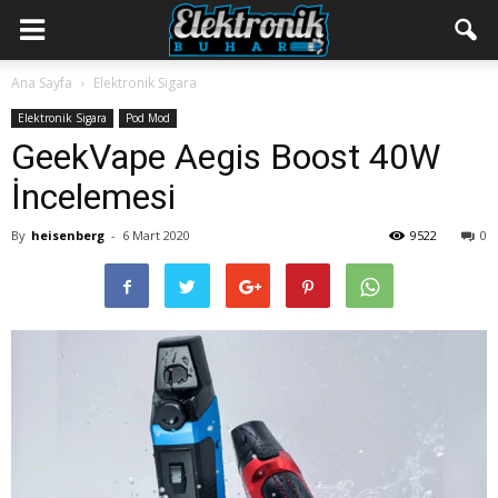
Ana Sayfa
Elektronik Sigara
Elektronik Sigara
Pod Mod
GeekVape Aegis Boost 40W
İncelemesi
By
heisenberg
-
6 Mart 2020
9522
0