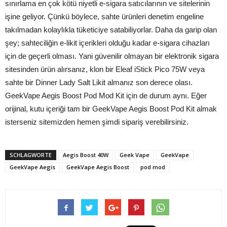
sınırlama en çok kötü niyetli e-sigara satıcılarının ve sitelerinin
işine geliyor. Çünkü böylece, sahte ürünleri denetim engeline
takılmadan kolaylıkla tüketiciye satabiliyorlar. Daha da garip olan
şey; sahteciliğin e-likit içerikleri olduğu kadar e-sigara cihazları
için de geçerli olması. Yani güvenilir olmayan bir elektronik sigara
sitesinden ürün alırsanız, klon bir Eleaf iStick Pico 75W veya
sahte bir Dinner Lady Salt Likit almanız son derece olası.
GeekVape Aegis Boost Pod Mod Kit için de durum aynı. Eğer
orijinal, kutu içeriği tam bir GeekVape Aegis Boost Pod Kit almak
isterseniz sitemizden hemen şimdi sipariş verebilirsiniz.
SCHLAGWORTE
Aegis Boost 40W
Geek Vape
GeekVape
GeekVape Aegis
GeekVape Aegis Boost
pod mod