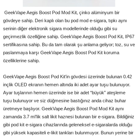
GeekVape Aegis Boost Pod Mod Kit, çinko alüminyum bir
gövdeye sahip. Deri kaplı olan bu pod mod e-sigara, tıpkı aynı
serinin diğer elektronik sigara modellerinde olduğu gibi su
geçirmezlik özelliğine sahip. GeekVape Aegis Boost Pod Kit, IP67
sertifikasına sahip. Bu da tam olarak şu anlama geliyor; toz, su ve
paslanmaya karşı GeekVape Aegis Boost Pod Kit koruma
özelliklerine sahip.
GeekVape Aegis Boost Pod Kit’in gövdesi üzerinde bulunan 0.42
inçlik OLED ekranın hemen altında iki adet ayar tuşu bulunuyor.
Ayar tuşlarının hemen üzerinde ise bir adet “büyük” ateşleme
tuşu bulunuyor ve siz düğmesine bastığınız anda cihaz buhar
üretmeye başlıyor. GeekVape Aegis Boost Pod Mod Kit aynı
zamanda 3.7 ml’lik salt likit haznesi bulunan bir e-sigara. Bildiğiniz
gibi pod kit e-sigara cihazlarında geleneksel e-sigaralarda olduğu
gibi yüksek kapasiteli e-likit tankları bulunmuyor. Bunun yerine bir