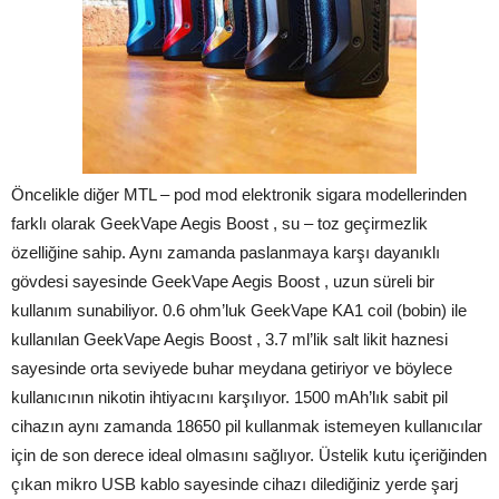
Öncelikle diğer MTL – pod mod elektronik sigara modellerinden
farklı olarak GeekVape Aegis Boost , su – toz geçirmezlik
özelliğine sahip. Aynı zamanda paslanmaya karşı dayanıklı
gövdesi sayesinde GeekVape Aegis Boost , uzun süreli bir
kullanım sunabiliyor. 0.6 ohm’luk GeekVape KA1 coil (bobin) ile
kullanılan GeekVape Aegis Boost , 3.7 ml’lik salt likit haznesi
sayesinde orta seviyede buhar meydana getiriyor ve böylece
kullanıcının nikotin ihtiyacını karşılıyor. 1500 mAh’lık sabit pil
cihazın aynı zamanda 18650 pil kullanmak istemeyen kullanıcılar
için de son derece ideal olmasını sağlıyor. Üstelik kutu içeriğinden
çıkan mikro USB kablo sayesinde cihazı dilediğiniz yerde şarj