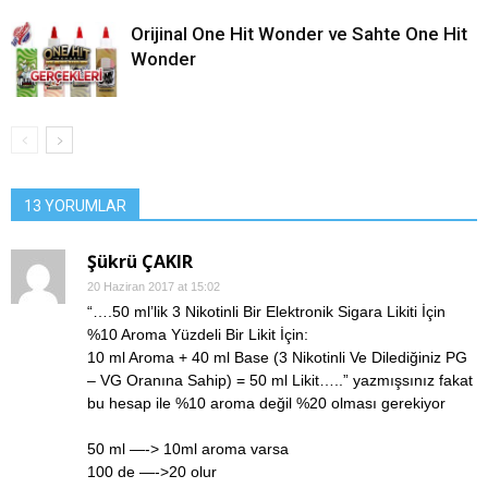
Orijinal One Hit Wonder ve Sahte One Hit
Wonder
13 YORUMLAR
Şükrü ÇAKIR
20 Haziran 2017 at 15:02
“….50 ml’lik 3 Nikotinli Bir Elektronik Sigara Likiti İçin
%10 Aroma Yüzdeli Bir Likit İçin:
10 ml Aroma + 40 ml Base (3 Nikotinli Ve Dilediğiniz PG
– VG Oranına Sahip) = 50 ml Likit…..” yazmışsınız fakat
bu hesap ile %10 aroma değil %20 olması gerekiyor
50 ml —-> 10ml aroma varsa
100 de —->20 olur