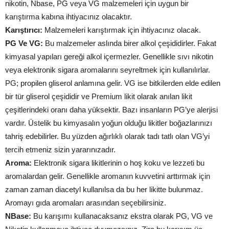
nikotin, Nbase, PG veya VG malzemeleri için uygun bir
karıştırma kabına ihtiyacınız olacaktır.
Karıştırıcı:
Malzemeleri karıştırmak için ihtiyacınız olacak.
PG Ve VG:
Bu malzemeler aslında birer alkol çeşididirler. Fakat
kimyasal yapıları gereği alkol içermezler. Genellikle sıvı nikotin
veya elektronik sigara aromalarını seyreltmek için kullanılırlar.
PG; propilen gliserol anlamına gelir. VG ise bitkilerden elde edilen
bir tür gliserol çeşididir ve Premium likit olarak anılan likit
çeşitlerindeki oranı daha yüksektir. Bazı insanların PG’ye alerjisi
vardır. Üstelik bu kimyasalın yoğun olduğu likitler boğazlarınızı
tahriş edebilirler. Bu yüzden ağırlıklı olarak tadı tatlı olan VG’yi
tercih etmeniz sizin yararınızadır.
Aroma:
Elektronik sigara likitlerinin o hoş koku ve lezzeti bu
aromalardan gelir. Genellikle aromanın kuvvetini arttırmak için
zaman zaman diacetyl kullanılsa da bu her likitte bulunmaz.
Aromayı gıda aromaları arasından seçebilirsiniz.
NBase:
Bu karışımı kullanacaksanız ekstra olarak PG, VG ve