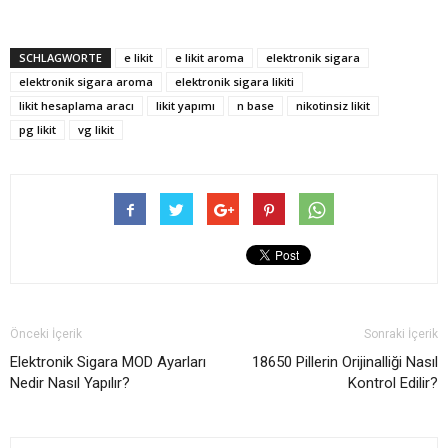
SCHLAGWORTE
e likit
e likit aroma
elektronik sigara
elektronik sigara aroma
elektronik sigara likiti
likit hesaplama aracı
likit yapımı
n base
nikotinsiz likit
pg likit
vg likit
Önceki İçerik
Sonraki İçerik
Elektronik Sigara MOD Ayarları
18650 Pillerin Orijinalliği Nasıl
Nedir Nasıl Yapılır?
Kontrol Edilir?