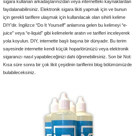
sigara kullanan arkadaşlarınızdan veya internetteki kaynaklardan
faydalanabilirsiniz. Elektronik sigara likiti yapmak için ve bunun
için gerekli tariflere ulaşmak için kullanılacak olan sihirli kelime
DIY’dir. İngilizce “Do It Yourself” anlamına gelen bu kelimeyi “e-
juice” veya “e-liquid” gibi kelimelerle aratın ve tarifleri inceleyerek
yola koyulun. DIY, internette başlı başına bir dünyadır. Bu terim
sayesinde internette kendi küçük hoparlörünüzü veya elektronik
sigaranızı nasıl yapabileceğinizi dahi öğrenebilirsiniz. Son bir Not:
Kısa süre sonra bir çok likit çeşidinin tariflerini blog bölümümüzde
bulabileceksiniz.