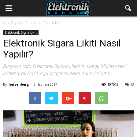
Ana Sayfa
Elektronik Sigara Likit
Elektronik Sigara Likit
Elektronik Sigara Likiti Nasıl
Yapılır?
Bu yazımızda Elektronik Sigara Likitinin Hangi Malzemeleri
Kullanarak Nasıl Yapılacağınızı Adım Adım Anlattık.
By
heisenberg
-
3 Haziran 2017
107513
13