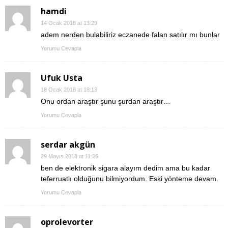
hamdi
14 Ocak 2018 at 13:29
adem nerden bulabiliriz eczanede falan satılır mı bunlar
Yorumu Cevapla
Ufuk Usta
18 Ocak 2018 at 18:13
Onu ordan araştır şunu şurdan araştır…
Yorumu Cevapla
serdar akgün
29 Mayıs 2018 at 11:26
ben de elektronik sigara alayım dedim ama bu kadar
teferruatlı olduğunu bilmiyordum. Eski yönteme devam.
Yorumu Cevapla
oprolevorter