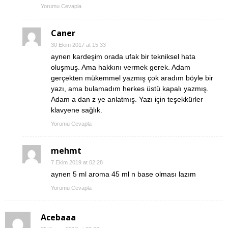
Yorumu Cevapla
Caner
30 Ekim 2017 at 15:33
aynen kardeşim orada ufak bir tekniksel hata
oluşmuş. Ama hakkını vermek gerek. Adam
gerçekten mükemmel yazmış çok aradım böyle bir
yazı, ama bulamadım herkes üstü kapalı yazmış.
Adam a dan z ye anlatmış. Yazı için teşekkürler
klavyene sağlık.
Yorumu Cevapla
mehmt
7 Ekim 2019 at 02:28
aynen 5 ml aroma 45 ml n base olması lazım
Yorumu Cevapla
Acebaaa