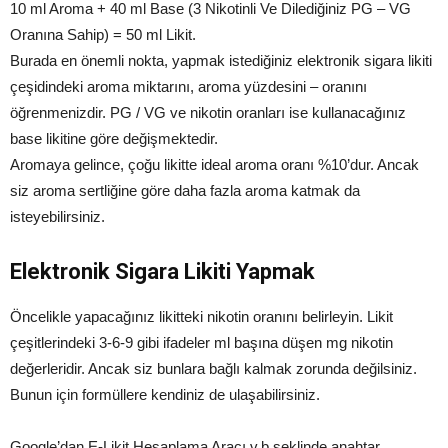
10 ml Aroma + 40 ml Base (3 Nikotinli Ve Dilediğiniz PG – VG
Oranına Sahip) = 50 ml Likit.
Burada en önemli nokta, yapmak istediğiniz elektronik sigara likiti
çeşidindeki aroma miktarını, aroma yüzdesini – oranını
öğrenmenizdir. PG / VG ve nikotin oranları ise kullanacağınız
base likitine göre değişmektedir.
Aromaya gelince, çoğu likitte ideal aroma oranı %10’dur. Ancak
siz aroma sertliğine göre daha fazla aroma katmak da
isteyebilirsiniz.
Elektronik Sigara Likiti Yapmak
Öncelikle yapacağınız likitteki nikotin oranını belirleyin. Likit
çeşitlerindeki 3-6-9 gibi ifadeler ml başına düşen mg nikotin
değerleridir. Ancak siz bunlara bağlı kalmak zorunda değilsiniz.
Bunun için formüllere kendiniz de ulaşabilirsiniz.
Google’dan E-Likit Hesaplama Aracı v.b şeklinde anahtar