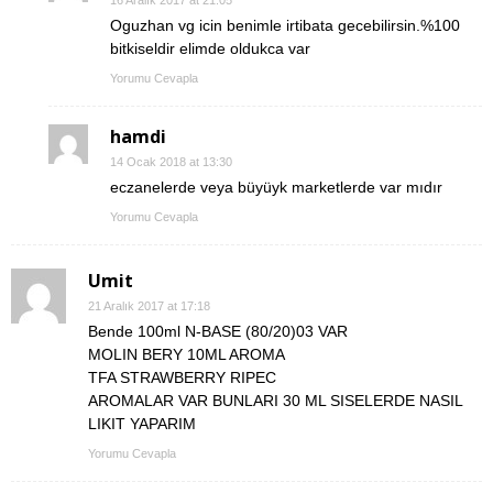
16 Aralık 2017 at 21:05
Oguzhan vg icin benimle irtibata gecebilirsin.%100
bitkiseldir elimde oldukca var
Yorumu Cevapla
hamdi
14 Ocak 2018 at 13:30
eczanelerde veya büyüyk marketlerde var mıdır
Yorumu Cevapla
Umit
21 Aralık 2017 at 17:18
Bende 100ml N-BASE (80/20)03 VAR
MOLIN BERY 10ML AROMA
TFA STRAWBERRY RIPEC
AROMALAR VAR BUNLARI 30 ML SISELERDE NASIL
LIKIT YAPARIM
Yorumu Cevapla