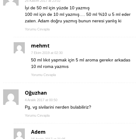
25 Kasım 2017 at 23:02
İyi de 50 ml için yüzde 10 yazmış
100 ml için de 10 ml yazmış…. 50 ml %10 u 5 ml eder
zaten. Adam doğru yazmış bunun neresi yanlış ki
Yorumu Cevapla
mehmt
7 Ekim 2019 at 02:30
50 ml lıkıt yapmak için 5 ml aroma gerekır arkadas
10 ml roma yazmıs
Yorumu Cevapla
Oğuzhan
4 Aralık 2017 at 00:50
Pg, vg sivilarini nerden bulabiliriz?
Yorumu Cevapla
Adem