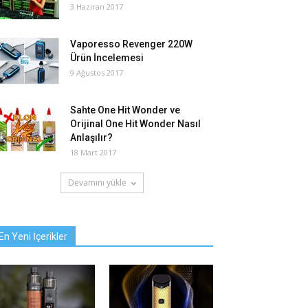
3 Haziran 2017
Vaporesso Revenger 220W
Ürün İncelemesi
9 Ağustos 2017
Sahte One Hit Wonder ve
Orijinal One Hit Wonder Nasıl
Anlaşılır?
18 Mart 2017
Devamını yükle
En Yeni İçerikler