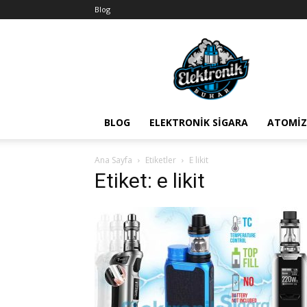
Blog
BuharEx
Vape
Bilgi
BLOG
ELEKTRONIK SIGARA
ATOMIZ
Ana Sayfa
Etiketler
E likit
Etiket: e likit