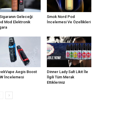
Sigaranın Geleceği:
Smok Nord Pod
d Mod Elektronik
İncelemesi Ve Özellikleri
gara
ekVape Aegis Boost
Dinner Lady Salt Likit İle
W İncelemesi
İlgili Tüm Merak
Ettikleriniz