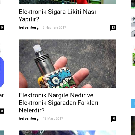
Elektronik Sigara Likiti Nasıl
Yapılır?
heisenberg
-
3 Haziran 2017
0
13
ar
Elektronik Nargile Nedir ve
Elektronik Sigaradan Farkları
Nelerdir?
0
heisenberg
-
18 Mart 2017
0