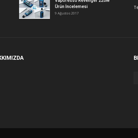
Vaporesso Revenger 220W
Ürün İncelemesi
T
9 Ağustos 2017
KKIMIZDA
B