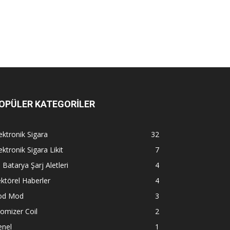
OPÜLER KATEGORİLER
ektronik Sigara
32
ektronik Sigara Likit
7
l Batarya Şarj Aletleri
4
ktörel Haberler
4
od Mod
3
omizer Coil
2
enel
1