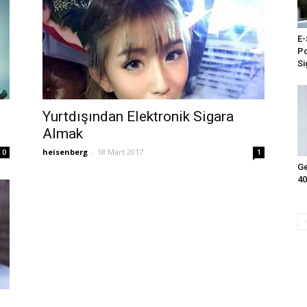
E-
Po
Si
Yurtdışından Elektronik Sigara
Almak
heisenberg
-
18 Mart 2017
0
1
Ge
40