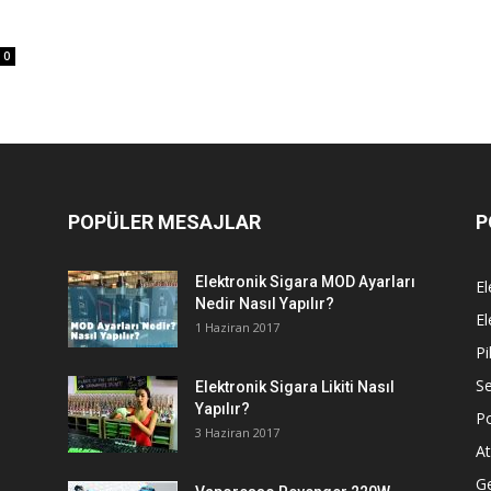
0
POPÜLER MESAJLAR
P
Elektronik Sigara MOD Ayarları
El
Nedir Nasıl Yapılır?
El
1 Haziran 2017
Pi
Se
Elektronik Sigara Likiti Nasıl
Yapılır?
P
3 Haziran 2017
At
G