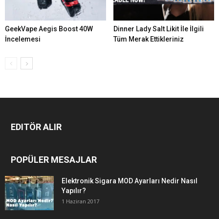
GeekVape Aegis Boost 40W
Dinner Lady Salt Likit İle İlgili
İncelemesi
Tüm Merak Ettikleriniz
EDITÖR ALIR
POPÜLER MESAJLAR
Elektronik Sigara MOD Ayarları Nedir Nasıl
Yapılır?
1 Haziran 2017