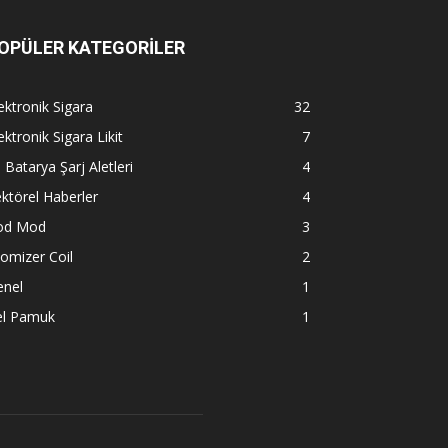
OPÜLER KATEGORİLER
ektronik Sigara
32
ektronik Sigara Likit
7
l Batarya Şarj Aletleri
4
ktörel Haberler
4
od Mod
3
omizer Coil
2
enel
1
el Pamuk
1