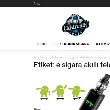
Blog
BuharEx
Vape
Bilgi
BLOG
ELEKTRONIK SIGARA
ATOMIZ
Ana Sayfa
Etiketler
E sigara akıllı telefon uygulama
Etiket: e sigara akıllı 