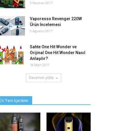
3 Haziran 2017
Vaporesso Revenger 220W
Ürün İncelemesi
9 Ağustos 2017
Sahte One Hit Wonder ve
Orijinal One Hit Wonder Nasıl
Anlaşılır?
18 Mart 2017
Devamını yükle
En Yeni İçerikler