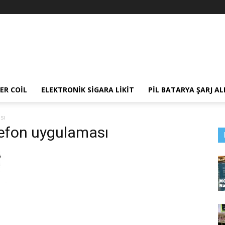
ER COIL
ELEKTRONIK SIGARA LIKIT
PIL BATARYA ŞARJ AL
sı
telefon uygulaması