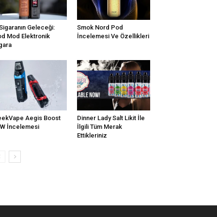
Sigaranın Geleceği:
Smok Nord Pod
d Mod Elektronik
İncelemesi Ve Özellikleri
gara
ekVape Aegis Boost
Dinner Lady Salt Likit İle
W İncelemesi
İlgili Tüm Merak
Ettikleriniz