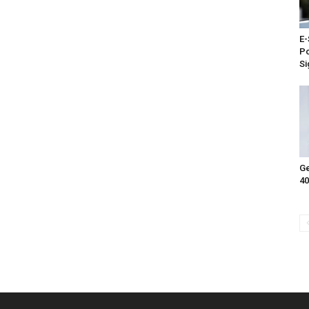
E-
Po
Si
Ge
40