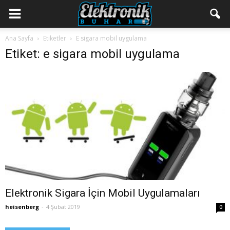
Ana Sayfa
Etiketler
E sigara mobil uygulama
Etiket: e sigara mobil uygulama
Elektronik Sigara İçin Mobil Uygulamaları
heisenberg
-
4 Şubat 2019
0