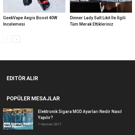
GeekVape Aegis Boost 40W
Dinner Lady Salt Likit İle İlgili
İncelemesi
Tüm Merak Ettikleriniz
EDITÖR ALIR
POPÜLER MESAJLAR
Elektronik Sigara MOD Ayarları Nedir Nasıl
Yapılır?
1 Haziran 2017