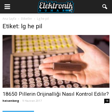
Ana Sayfa
Etiketler
Lg he pil
Etiket: lg he pil
18650 Pillerin Orijinalliği Nasıl Kontrol Edilir?
heisenberg
-
9 Haziran 2017
18