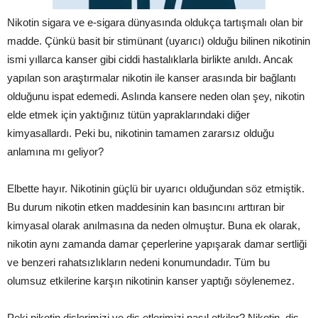
Nikotin sigara ve e-sigara dünyasında oldukça tartışmalı olan bir
madde. Çünkü basit bir stimünant (uyarıcı) olduğu bilinen nikotinin
ismi yıllarca kanser gibi ciddi hastalıklarla birlikte anıldı. Ancak
yapılan son araştırmalar nikotin ile kanser arasında bir bağlantı
olduğunu ispat edemedi. Aslında kansere neden olan şey, nikotin
elde etmek için yaktığınız tütün yapraklarındaki diğer
kimyasallardı. Peki bu, nikotinin tamamen zararsız olduğu
anlamına mı geliyor?
Elbette hayır. Nikotinin güçlü bir uyarıcı olduğundan söz etmiştik.
Bu durum nikotin etken maddesinin kan basıncını arttıran bir
kimyasal olarak anılmasına da neden olmuştur. Buna ek olarak,
nikotin aynı zamanda damar çeperlerine yapışarak damar sertliği
ve benzeri rahatsızlıkların nedeni konumundadır. Tüm bu
olumsuz etkilerine karşın nikotinin kanser yaptığı söylenemez.
Peki nikotin dişlerimizi ve diş etlerimizi nasıl etkiler? Nikotin, diş