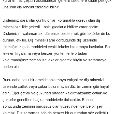
kullanımına, çeşitli hastalıklardan genetik faktörlere kadar pek çok
unsurun diş rengini etkilediği bilinir.
Dişlerimiz sararırlar çünkü onları korumakla görevli olan diş
minesi özellikle şekerli – asitli gıdalarla birlikte zarar görür:
Dişlerinizi fırçalamamak, düzensiz beslenmek gibi faktörler de bu
durumu etkiler. Diş minesi zarar gördüğünde diş üzerinde
tükettiğimiz gıda maddeleri çeşitli lekeler bırakmaya başlarlar. Bu
lekeleri fırçalama veya benzeri yöntemlerle ortadan
kaldırmadığınız zaman ise lekeler giderek büyür ve sararmaya
neden olur.
Bunu daha basit bir örnekle anlatmaya çalışalım: diş minenizi
üzerinde çatlak veya çukur bulunmayan düz bir zemin gibi hayal
edin. Eğer çatlak ve çukurları ortadan kaldırmazsanız çatlak ve
çukurlar genellikle başka maddelerle dolacaktır. Bunun
sonucunda zeminin pürüssüz olan yüzeyinden geriye bir şey
kalmaz. Diş sararmasında da benzer bir durumdan söz edilebilir.