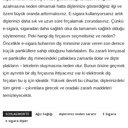
azalmasına neden olmamalı hatta dişlerinize gösterdiğiniz ilgi ve
özeni büyük oranda arttırmalısınız. E-sigara kullanıyorsanız artık
dişlerinizi daha sık ve uzun süre fırçalamak zorundasınız. Çünkü
e-sigara, sigaradan daha sağlıklı olsa da tamamen sağlıklı olduğu
söylenemez. Peki hangi diş fırçasını seçmelisiniz ve neden?
Öncelikle e-sigara buharının diş minesine zarar veren son derece
küçük partiküllere sahip olduğunu hatırlatalım. Bu zararlı kimyasal
ve partiküller diş minesindeki çatlaklara zamanla dolar ve dişte
plakların – lekelerin oluşmasına neden olur. Bunun önüne geçmek
için ayrıntılı bir diş fırçasına ihtiyacınız var ki elektronik diş
fırçaları bu iş için idealdir. Yüksek devirli bu cihazlar, dişlerinizdeki
tüm girinti – çıkıntılara girecek ve oradaki zararlı maddeleri
temizleyecektir.
SCHLAGWORTE
Ağız Sağlığı
dişlerimiz neden sararır
E Sigara
e sigara dişler