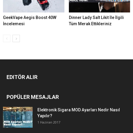
GeekVape Aegis Boost 40W
Dinner Lady Salt Likit İle İlgili
İncelemesi
Tüm Merak Ettikleriniz
EDITÖR ALIR
POPÜLER MESAJLAR
Elektronik Sigara MOD Ayarları Nedir Nasıl
Yapılır?
1 Haziran 2017