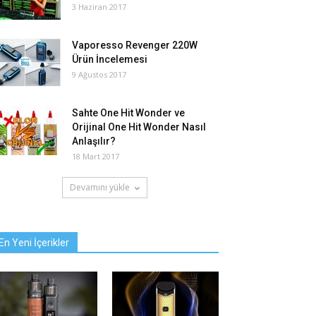
3 Haziran 2017
Vaporesso Revenger 220W
Ürün İncelemesi
9 Ağustos 2017
Sahte One Hit Wonder ve
Orijinal One Hit Wonder Nasıl
Anlaşılır?
18 Mart 2017
Devamını yükle
En Yeni İçerikler