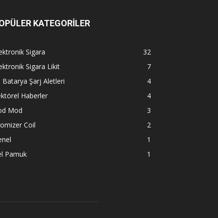
OPÜLER KATEGORİLER
ektronik Sigara
32
ektronik Sigara Likit
7
l Batarya Şarj Aletleri
4
ktörel Haberler
4
od Mod
3
omizer Coil
2
enel
1
el Pamuk
1