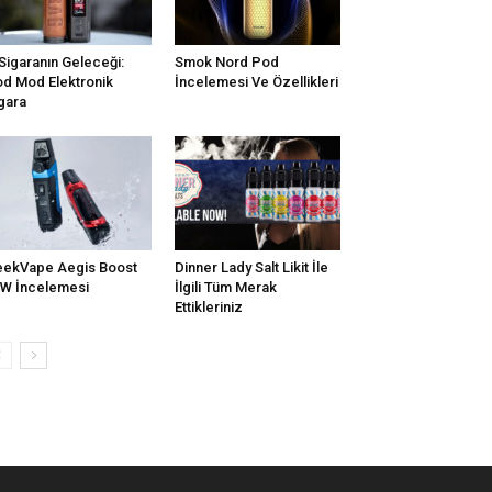
Sigaranın Geleceği:
Smok Nord Pod
d Mod Elektronik
İncelemesi Ve Özellikleri
gara
ekVape Aegis Boost
Dinner Lady Salt Likit İle
W İncelemesi
İlgili Tüm Merak
Ettikleriniz