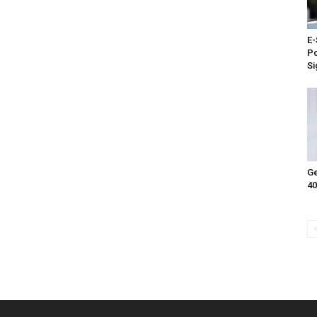
E-
Po
Si
Ge
40