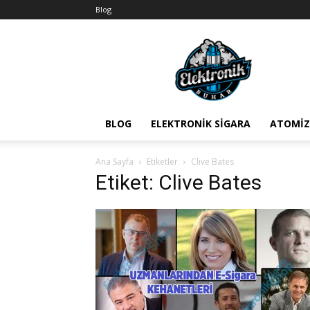
Blog
BuharEx
Vape
Bilgi
BLOG
ELEKTRONIK SIGARA
ATOMIZ
Ana Sayfa
Etiketler
Clive Bates
Etiket: Clive Bates