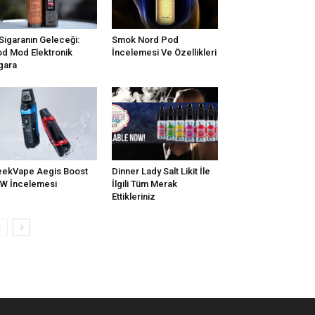
Sigaranın Geleceği:
Smok Nord Pod
d Mod Elektronik
İncelemesi Ve Özellikleri
gara
ekVape Aegis Boost
Dinner Lady Salt Likit İle
W İncelemesi
İlgili Tüm Merak
Ettikleriniz