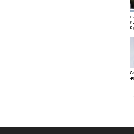
E-
Po
Si
Ge
40