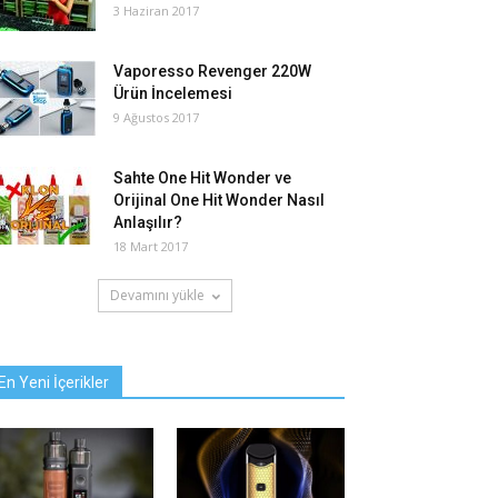
3 Haziran 2017
Vaporesso Revenger 220W
Ürün İncelemesi
9 Ağustos 2017
Sahte One Hit Wonder ve
Orijinal One Hit Wonder Nasıl
Anlaşılır?
18 Mart 2017
Devamını yükle
En Yeni İçerikler