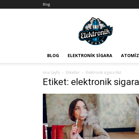
Blog
BuharEx
Vape
Bilgi
BLOG
ELEKTRONIK SIGARA
ATOMIZ
Ana Sayfa
Etiketler
Elektronik sigara likit
Etiket: elektronik sigara 