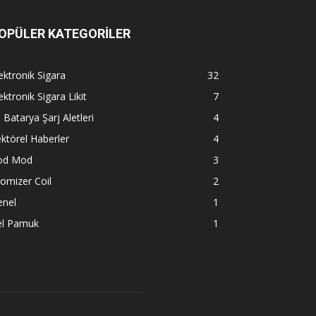
OPÜLER KATEGORİLER
ektronik Sigara
32
ektronik Sigara Likit
7
l Batarya Şarj Aletleri
4
ktörel Haberler
4
od Mod
3
omizer Coil
2
enel
1
el Pamuk
1