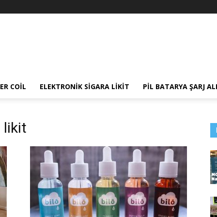
ER COIL
ELEKTRONIK SIGARA LIKIT
PIL BATARYA ŞARJ AL
likit