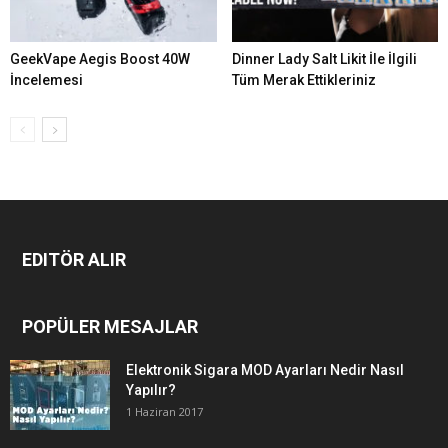
GeekVape Aegis Boost 40W
Dinner Lady Salt Likit İle İlgili
İncelemesi
Tüm Merak Ettikleriniz
EDITÖR ALIR
POPÜLER MESAJLAR
Elektronik Sigara MOD Ayarları Nedir Nasıl
Yapılır?
1 Haziran 2017