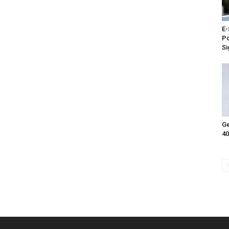
E-
Po
Si
Ge
40