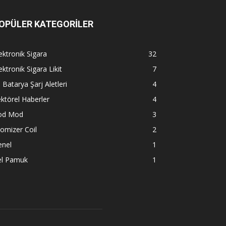
OPÜLER KATEGORİLER
ektronik Sigara
32
ektronik Sigara Likit
7
l Batarya Şarj Aletleri
4
ktörel Haberler
4
od Mod
3
omizer Coil
2
enel
1
el Pamuk
1