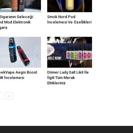
Sigaranın Geleceği:
Smok Nord Pod
d Mod Elektronik
İncelemesi Ve Özellikleri
gara
ekVape Aegis Boost
Dinner Lady Salt Likit İle
W İncelemesi
İlgili Tüm Merak
Ettikleriniz