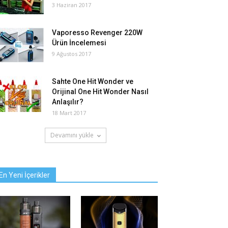
3 Haziran 2017
Vaporesso Revenger 220W
Ürün İncelemesi
9 Ağustos 2017
Sahte One Hit Wonder ve
Orijinal One Hit Wonder Nasıl
Anlaşılır?
18 Mart 2017
Devamını yükle
En Yeni İçerikler