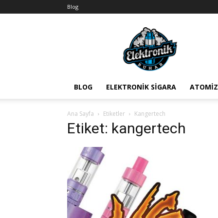
Blog
BuharEx
Vape
Bilgi
BLOG
ELEKTRONIK SIGARA
ATOMIZ
Ana Sayfa
Etiketler
Kangertech
Etiket: kangertech