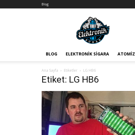
Blog
BuharEx
Vape
Bilgi
BLOG
ELEKTRONIK SIGARA
ATOMIZ
Ana Sayfa
Etiketler
LG HB6
Etiket: LG HB6