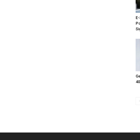
E-
Po
Si
Ge
40