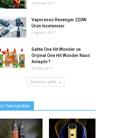
3 Haziran 2017
Vaporesso Revenger 220W
Ürün İncelemesi
9 Ağustos 2017
Sahte One Hit Wonder ve
Orijinal One Hit Wonder Nasıl
Anlaşılır?
18 Mart 2017
Devamını yükle
En Yeni İçerikler