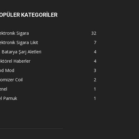
OPÜLER KATEGORİLER
ektronik Sigara
32
ektronik Sigara Likit
7
l Batarya Şarj Aletleri
4
ktörel Haberler
4
od Mod
3
omizer Coil
2
enel
1
el Pamuk
1