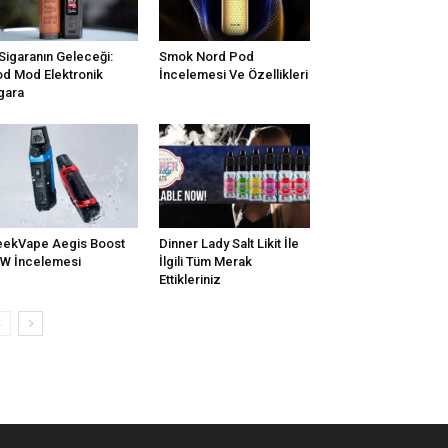
Sigaranın Geleceği:
Smok Nord Pod
d Mod Elektronik
İncelemesi Ve Özellikleri
gara
ekVape Aegis Boost
Dinner Lady Salt Likit İle
W İncelemesi
İlgili Tüm Merak
Ettikleriniz