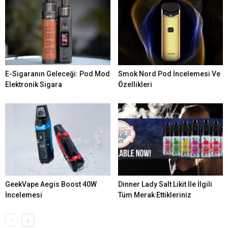
E-Sigaranın Geleceği: Pod Mod
Smok Nord Pod İncelemesi Ve
Elektronik Sigara
Özellikleri
GeekVape Aegis Boost 40W
Dinner Lady Salt Likit İle İlgili
İncelemesi
Tüm Merak Ettikleriniz