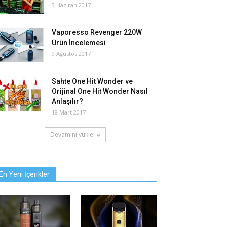
3 Haziran 2017
Vaporesso Revenger 220W
Ürün İncelemesi
9 Ağustos 2017
Sahte One Hit Wonder ve
Orijinal One Hit Wonder Nasıl
Anlaşılır?
18 Mart 2017
Devamını yükle
En Yeni İçerikler