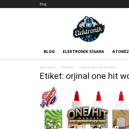
Blog
BuharEx
Vape
Bilgi
BLOG
ELEKTRONIK SIGARA
ATOMIZ
Ana Sayfa
Etiketler
Orjinal one hit wonder
Etiket: orjinal one hit 