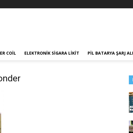
ER COIL
ELEKTRONIK SIGARA LIKIT
PIL BATARYA ŞARJ AL
wonder