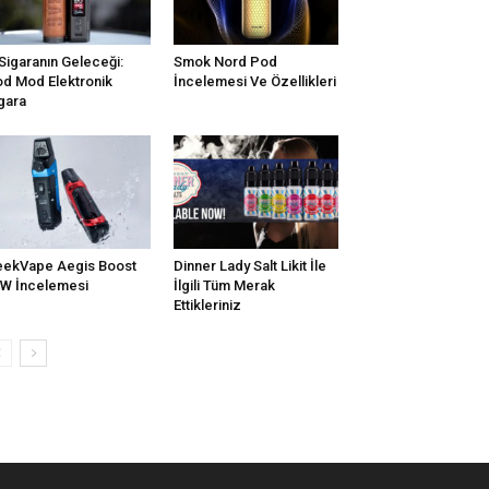
Sigaranın Geleceği:
Smok Nord Pod
d Mod Elektronik
İncelemesi Ve Özellikleri
gara
ekVape Aegis Boost
Dinner Lady Salt Likit İle
W İncelemesi
İlgili Tüm Merak
Ettikleriniz