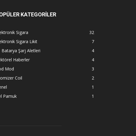
OPÜLER KATEGORİLER
ektronik Sigara
32
ektronik Sigara Likit
7
l Batarya Şarj Aletleri
4
ktörel Haberler
4
od Mod
3
omizer Coil
2
enel
1
el Pamuk
1