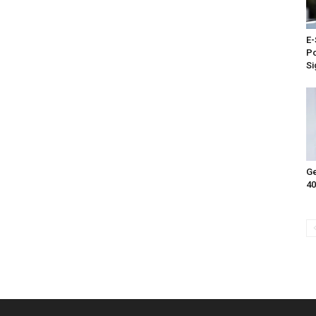
E-
Po
Si
Ge
40