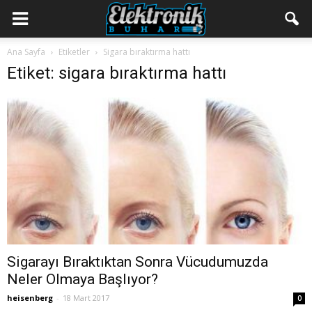
Ana Sayfa
Etiketler
Sigara bıraktırma hattı
Etiket: sigara bıraktırma hattı
Sigarayı Bıraktıktan Sonra Vücudumuzda
Neler Olmaya Başlıyor?
heisenberg
-
18 Mart 2017
0