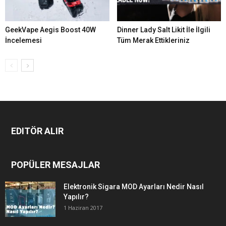
GeekVape Aegis Boost 40W
Dinner Lady Salt Likit İle İlgili
İncelemesi
Tüm Merak Ettikleriniz
EDITÖR ALIR
POPÜLER MESAJLAR
Elektronik Sigara MOD Ayarları Nedir Nasıl
Yapılır?
1 Haziran 2017