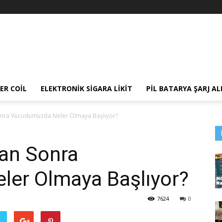
ER COIL
ELEKTRONIK SIGARA LIKIT
PIL BATARYA ŞARJ AL
 Sonra Vücudumuzda Neler Olmaya Başlıyor?
tan Sonra
er Olmaya Başlıyor?
7624
0
ş