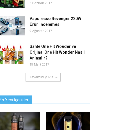
3 Haziran 2017
Vaporesso Revenger 220W
Ürün İncelemesi
9 Ağustos 2017
Sahte One Hit Wonder ve
Orijinal One Hit Wonder Nasıl
Anlaşılır?
18 Mart 2017
Devamını yükle
En Yeni İçerikler