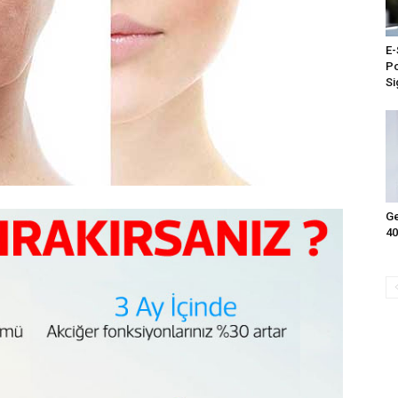
E-
Po
Si
Ge
40