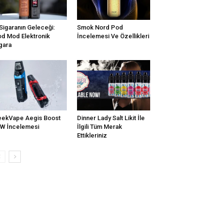
Sigaranın Geleceği:
Smok Nord Pod
d Mod Elektronik
İncelemesi Ve Özellikleri
gara
ekVape Aegis Boost
Dinner Lady Salt Likit İle
W İncelemesi
İlgili Tüm Merak
Ettikleriniz