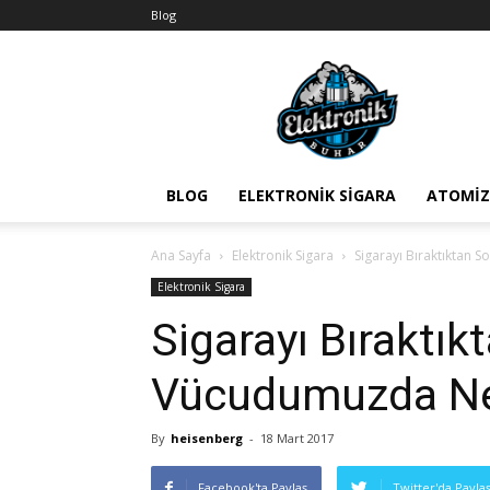
Blog
BuharEx
Vape
Bilgi
BLOG
ELEKTRONIK SIGARA
ATOMIZ
Ana Sayfa
Elektronik Sigara
Sigarayı Bıraktıktan
Elektronik Sigara
Sigarayı Bıraktık
Vücudumuzda Nel
By
heisenberg
-
18 Mart 2017
Facebook'ta Paylaş
Twitter'da Payla