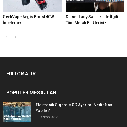
GeekVape Aegis Boost 40W
Dinner Lady Salt Likit İle İlgili
İncelemesi
Tüm Merak Ettikleriniz
EDITÖR ALIR
POPÜLER MESAJLAR
Elektronik Sigara MOD Ayarları Nedir Nasıl
Yapılır?
1 Haziran 2017