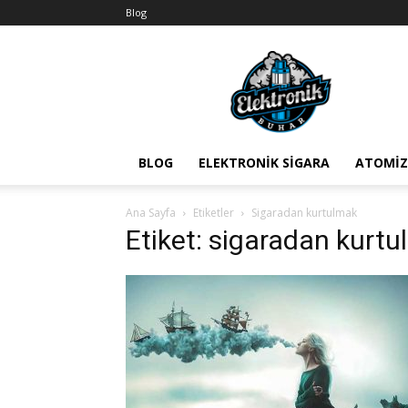
Blog
BuharEx
Vape
Bilgi
BLOG
ELEKTRONIK SIGARA
ATOMIZ
Ana Sayfa
Etiketler
Sigaradan kurtulmak
Etiket: sigaradan kurt