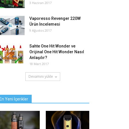
3 Haziran 2017
Vaporesso Revenger 220W
Ürün İncelemesi
9 Ağustos 2017
Sahte One Hit Wonder ve
Orijinal One Hit Wonder Nasıl
Anlaşılır?
18 Mart 2017
Devamını yükle
En Yeni İçerikler