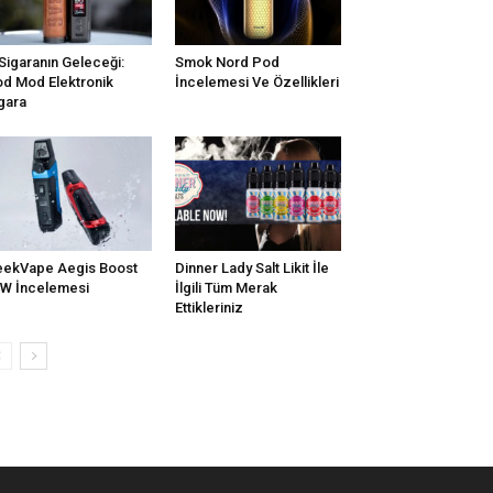
Sigaranın Geleceği:
Smok Nord Pod
d Mod Elektronik
İncelemesi Ve Özellikleri
gara
ekVape Aegis Boost
Dinner Lady Salt Likit İle
W İncelemesi
İlgili Tüm Merak
Ettikleriniz