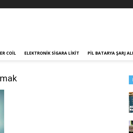
ER COIL
ELEKTRONIK SIGARA LIKIT
PIL BATARYA ŞARJ AL
ulmak