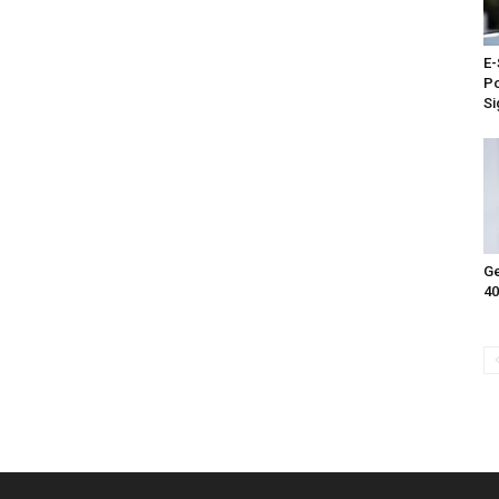
E-
Po
Si
Ge
40