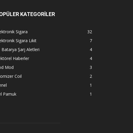
OPÜLER KATEGORİLER
ektronik Sigara
32
ektronik Sigara Likit
7
l Batarya Şarj Aletleri
4
ktörel Haberler
4
od Mod
3
omizer Coil
2
enel
1
el Pamuk
1