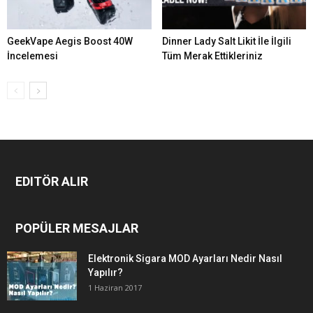
GeekVape Aegis Boost 40W
Dinner Lady Salt Likit İle İlgili
İncelemesi
Tüm Merak Ettikleriniz
EDITÖR ALIR
POPÜLER MESAJLAR
Elektronik Sigara MOD Ayarları Nedir Nasıl
Yapılır?
1 Haziran 2017