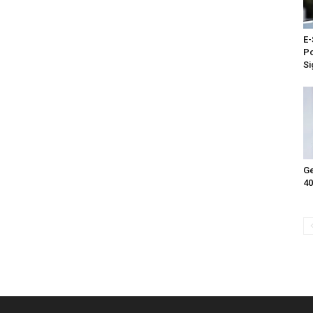
E-
Po
Si
Ge
40