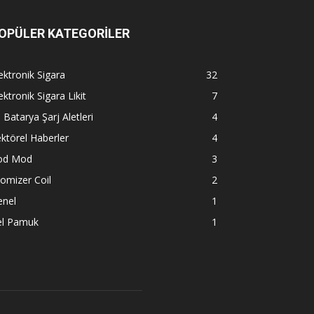
OPÜLER KATEGORİLER
ektronik Sigara
32
ektronik Sigara Likit
7
l Batarya Şarj Aletleri
4
ktörel Haberler
4
od Mod
3
omizer Coil
2
enel
1
el Pamuk
1