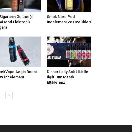
Sigaranın Geleceği:
Smok Nord Pod
d Mod Elektronik
İncelemesi Ve Özellikleri
gara
ekVape Aegis Boost
Dinner Lady Salt Likit İle
W İncelemesi
İlgili Tüm Merak
Ettikleriniz