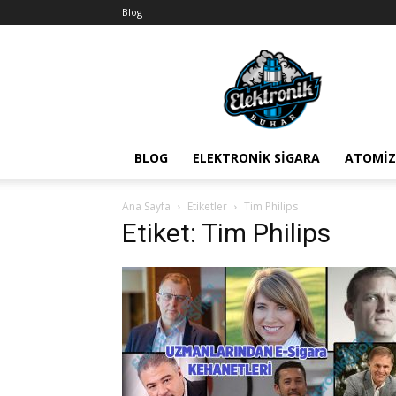
Blog
BuharEx
Vape
Bilgi
BLOG
ELEKTRONIK SIGARA
ATOMIZ
Ana Sayfa
Etiketler
Tim Philips
Etiket: Tim Philips