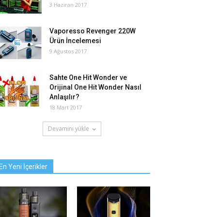
3 Haziran 2017
Vaporesso Revenger 220W
Ürün İncelemesi
9 Ağustos 2017
Sahte One Hit Wonder ve
Orijinal One Hit Wonder Nasıl
Anlaşılır?
18 Mart 2017
Devamını yükle
En Yeni İçerikler