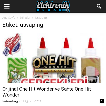
Ana Sayfa
Etiketler
Usvaping
Etiket: usvaping
Orijinal One Hit Wonder ve Sahte One Hit
Wonder
heisenberg
-
14 Ağustos 2017
3