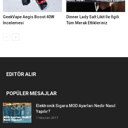
GeekVape Aegis Boost 40W
Dinner Lady Salt Likit İle İlgili
İncelemesi
Tüm Merak Ettikleriniz
EDITÖR ALIR
POPÜLER MESAJLAR
Elektronik Sigara MOD Ayarları Nedir Nasıl
Yapılır?
1 Haziran 2017