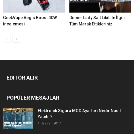
GeekVape Aegis Boost 40W
Dinner Lady Salt Likit İle İlgili
İncelemesi
Tüm Merak Ettikleriniz
EDITÖR ALIR
POPÜLER MESAJLAR
Elektronik Sigara MOD Ayarları Nedir Nasıl
Yapılır?
1 Haziran 2017