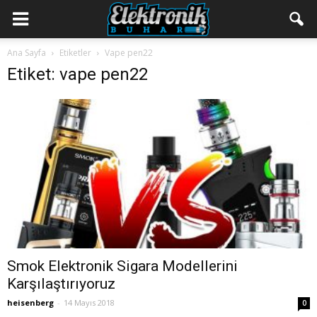
Ana Sayfa
Etiketler
Vape pen22
Etiket: vape pen22
Smok Elektronik Sigara Modellerini
Karşılaştırıyoruz
heisenberg
-
14 Mayıs 2018
0