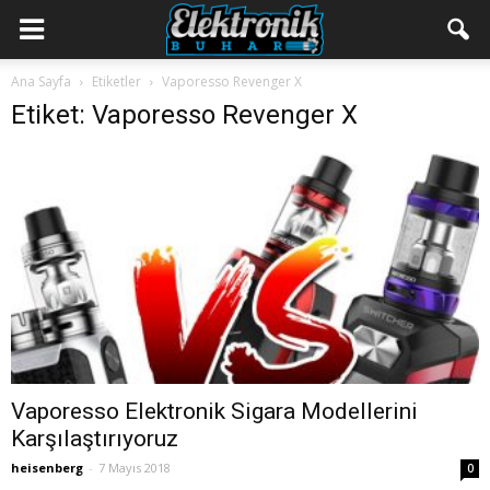
Ana Sayfa
Etiketler
Vaporesso Revenger X
Etiket: Vaporesso Revenger X
Vaporesso Elektronik Sigara Modellerini
Karşılaştırıyoruz
heisenberg
-
7 Mayıs 2018
0