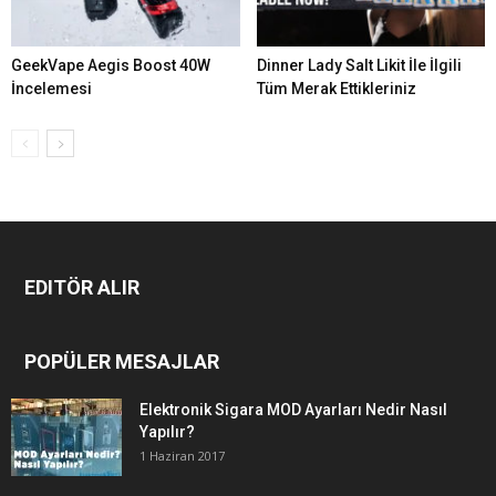
GeekVape Aegis Boost 40W
Dinner Lady Salt Likit İle İlgili
İncelemesi
Tüm Merak Ettikleriniz
EDITÖR ALIR
POPÜLER MESAJLAR
Elektronik Sigara MOD Ayarları Nedir Nasıl
Yapılır?
1 Haziran 2017