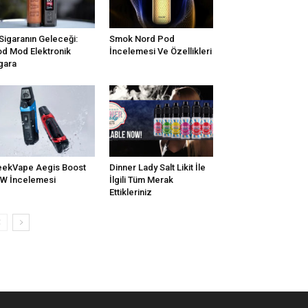
Sigaranın Geleceği:
Smok Nord Pod
d Mod Elektronik
İncelemesi Ve Özellikleri
gara
ekVape Aegis Boost
Dinner Lady Salt Likit İle
W İncelemesi
İlgili Tüm Merak
Ettikleriniz