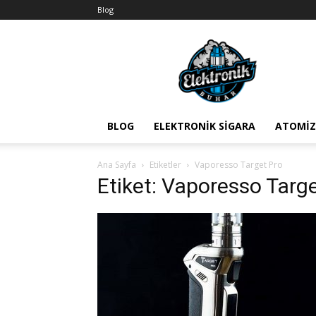
Blog
BuharEx
Vape
Bilgi
BLOG
ELEKTRONIK SIGARA
ATOMIZ
Ana Sayfa
Etiketler
Vaporesso Target Pro
Etiket: Vaporesso Targ