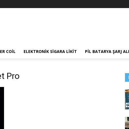
ER COIL
ELEKTRONIK SIGARA LIKIT
PIL BATARYA ŞARJ AL
et Pro