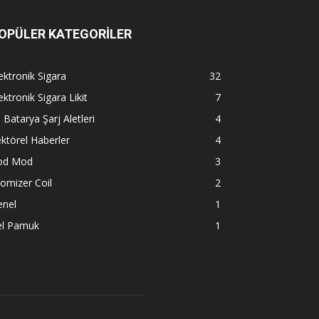
OPÜLER KATEGORİLER
ektronik Sigara
32
ektronik Sigara Likit
7
l Batarya Şarj Aletleri
4
ktörel Haberler
4
od Mod
3
omizer Coil
2
enel
1
el Pamuk
1