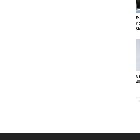
E-
Po
Si
Ge
40