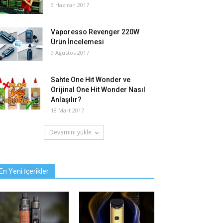
3 Haziran 2017
Vaporesso Revenger 220W
Ürün İncelemesi
9 Ağustos 2017
Sahte One Hit Wonder ve
Orijinal One Hit Wonder Nasıl
Anlaşılır?
18 Mart 2017
Devamını yükle
En Yeni İçerikler