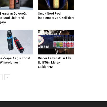
Sigaranın Geleceği:
Smok Nord Pod
d Mod Elektronik
İncelemesi Ve Özellikleri
gara
ekVape Aegis Boost
Dinner Lady Salt Likit İle
W İncelemesi
İlgili Tüm Merak
Ettikleriniz