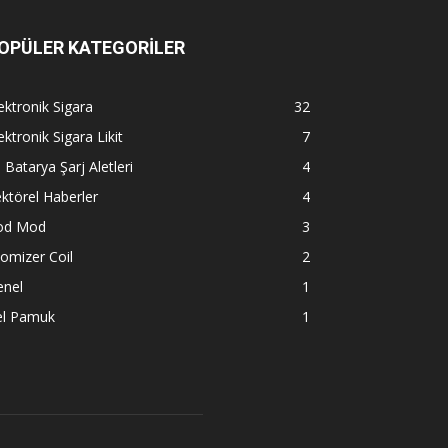
OPÜLER KATEGORİLER
ektronik Sigara
32
ektronik Sigara Likit
7
l Batarya Şarj Aletleri
4
ktörel Haberler
4
od Mod
3
omizer Coil
2
enel
1
el Pamuk
1