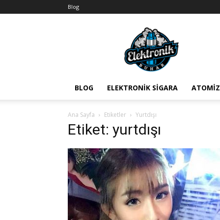
Blog
BuharEx
Vape
Bilgi
BLOG
ELEKTRONIK SIGARA
ATOMIZ
Ana Sayfa
Etiketler
Yurtdışı
Etiket: yurtdışı