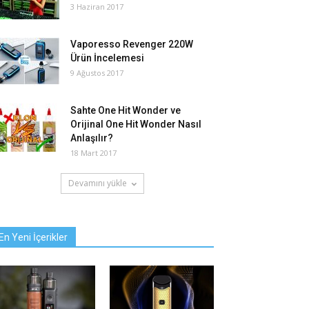
3 Haziran 2017
Vaporesso Revenger 220W
Ürün İncelemesi
9 Ağustos 2017
Sahte One Hit Wonder ve
Orijinal One Hit Wonder Nasıl
Anlaşılır?
18 Mart 2017
Devamını yükle
En Yeni İçerikler