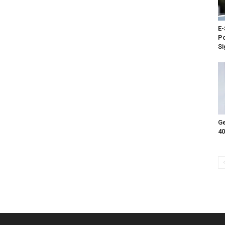
E-
Po
Si
Ge
40