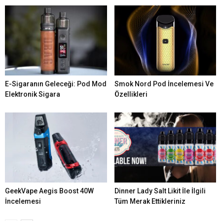
E-Sigaranın Geleceği: Pod Mod
Smok Nord Pod İncelemesi Ve
Elektronik Sigara
Özellikleri
GeekVape Aegis Boost 40W
Dinner Lady Salt Likit İle İlgili
İncelemesi
Tüm Merak Ettikleriniz