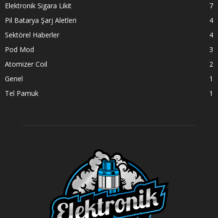
Elektronik Sigara Likit
7
Pil Batarya Şarj Aletleri
4
Sektörel Haberler
4
Pod Mod
3
Atomizer Coil
2
Genel
1
Tel Pamuk
1