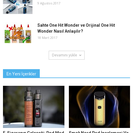
9 Ağustos 2017
Sahte One Hit Wonder ve Orijinal One Hit
Wonder Nasıl Anlaşılır?
18 Mart 2017
Devamını yükle
En Yeni İçerikler