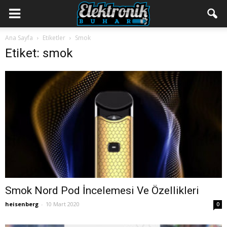
Ana Sayfa
Etiketler
Smok
Etiket: smok
Smok Nord Pod İncelemesi Ve Özellikleri
heisenberg
-
10 Mart 2020
0